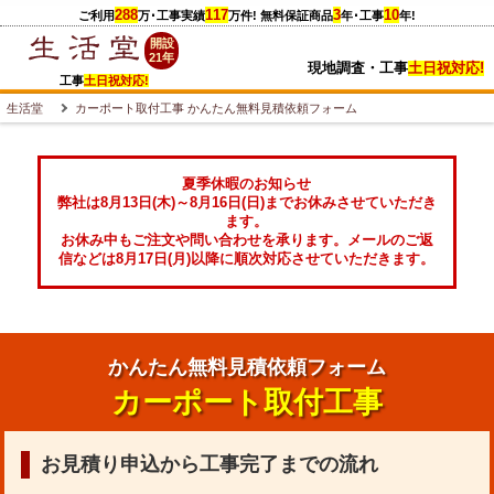
288
117
3
10
ご利用
万
･工事実績
万件
! 無料保証商品
年･工事
年!
開設
21年
現地調査・工事
土日祝対応!
工事
土日祝対応!
生活堂
カーポート取付工事 かんたん無料見積依頼フォーム
夏季休暇のお知らせ
弊社は8月13日(木)～8月16日(日)までお休みさせていただき
ます。
お休み中もご注文や問い合わせを承ります。メールのご返
信などは8月17日(月)以降に順次対応させていただきます。
かんたん無料見積依頼フォーム
カーポート取付工事
お見積り申込から工事完了までの流れ