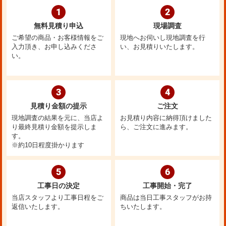
1
2
無料見積り申込
現場調査
ご希望の商品・お客様情報をご
現地へお伺いし現地調査を行
入力頂き、お申し込みくださ
い、お見積りいたします。
い。
3
4
見積り金額の提示
ご注文
現地調査の結果を元に、当店よ
お見積り内容に納得頂けました
り最終見積り金額を提示しま
ら、ご注文に進みます。
す。
※約10日程度掛かります
5
6
工事日の決定
工事開始・完了
当店スタッフより工事日程をご
商品は当日工事スタッフがお持
返信いたします。
ちいたします。