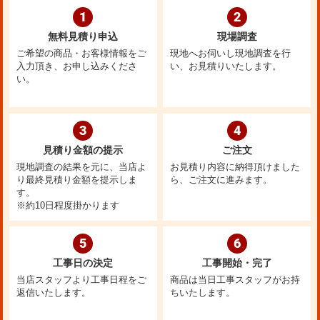
1
2
無料見積り申込
現場調査
ご希望の商品・お客様情報をご
現地へお伺いし現地調査を行
入力頂き、お申し込みくださ
い、お見積りいたします。
い。
3
4
見積り金額の提示
ご注文
現地調査の結果を元に、当店よ
お見積り内容に納得頂けました
り最終見積り金額を提示しま
ら、ご注文に進みます。
す。
※約10日程度掛かります
5
6
工事日の決定
工事開始・完了
当店スタッフより工事日程をご
商品は当日工事スタッフがお持
返信いたします。
ちいたします。