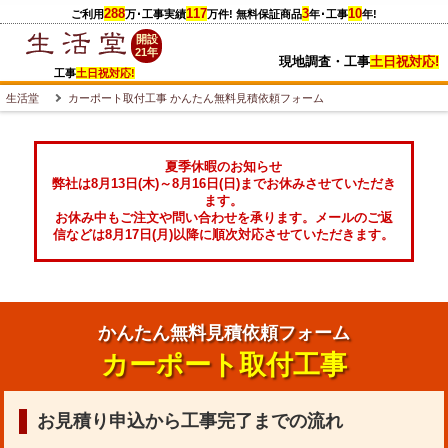
288
117
3
10
ご利用
万
･工事実績
万件
! 無料保証商品
年･工事
年!
開設
21年
現地調査・工事
土日祝対応!
工事
土日祝対応!
生活堂
カーポート取付工事 かんたん無料見積依頼フォーム
夏季休暇のお知らせ
弊社は8月13日(木)～8月16日(日)までお休みさせていただき
ます。
お休み中もご注文や問い合わせを承ります。メールのご返
信などは8月17日(月)以降に順次対応させていただきます。
かんたん無料見積依頼フォーム
カーポート取付工事
お見積り申込から工事完了までの流れ