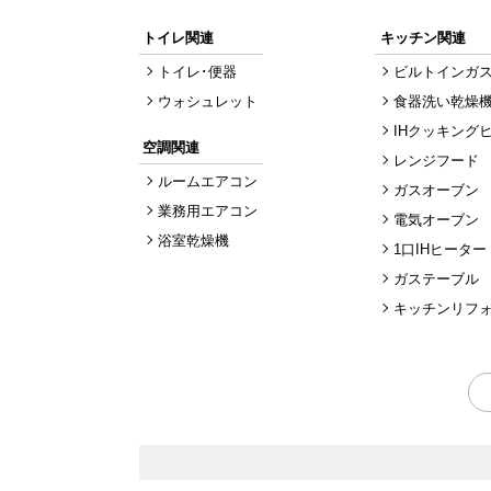
トイレ関連
キッチン関連
トイレ･便器
ビルトインガ
ウォシュレット
食器洗い乾燥
IHクッキング
空調関連
レンジフード
ルームエアコン
ガスオーブン
業務用エアコン
電気オーブン
浴室乾燥機
1口IHヒーター
ガステーブル
キッチンリフ