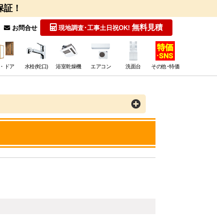
保証！
無料見積
お問合せ
現地調査･工事
土日祝OK!
・ドア
水栓(蛇口)
浴室乾燥機
エアコン
洗面台
その他･特価