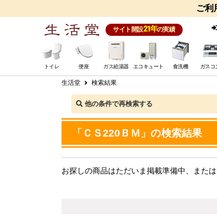
ご利
21年
サイト開設
の実績
トイレ
便座
ガス給湯器
エコキュート
食洗機
ガスコ
生活堂
検索結果
他の条件で再検索する
「ＣＳ220ＢＭ」の検索結果
お探しの商品はただいま掲載準備中、または