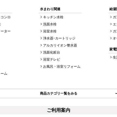
水まわり関連
給湯
スコンロ
キッチン水栓
ガ
機
洗面水栓
エ
ヒーター
浴室水栓
ガ
浄水器･カートリッジ
オ
アルカリイオン整水器
家電
洗面化粧台
生
浴室テレビ
お風呂・浴室リフォーム
ォーム
商品カテゴリ一覧をみる
ご利用案内