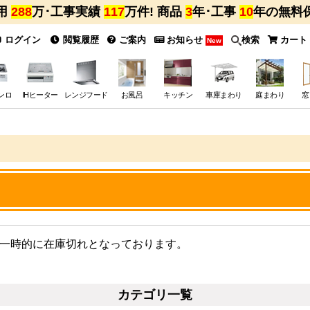
用
288
万･工事実績
117
万件! 商品
3
年･工事
10
年の無料
ログイン
閲覧履歴
ご案内
お知らせ
検索
カート
New
ンロ
IHヒーター
レンジフード
お風呂
キッチン
車庫まわり
庭まわり
窓
一時的に在庫切れとなっております。
カテゴリ一覧