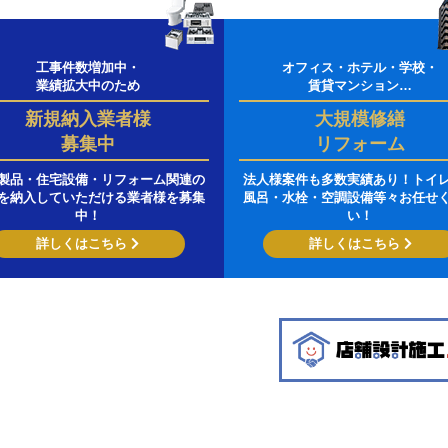
工事件数増加中・
オフィス・ホテル・学校・
業績拡大中のため
賃貸マンション…
新規納入業者様
大規模修繕
募集中
リフォーム
製品・住宅設備・リフォーム関連の
法人様案件も多数実績あり！トイ
を納入していただける業者様を募集
風呂・水栓・空調設備等々お任せ
中！
い！
詳しくはこちら
詳しくはこちら