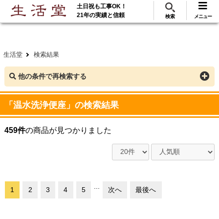
土日祝も工事OK！
288
117
無料見積
ご利用
万･工事実績
万件!
21年の実績と信頼
検索
メニュー
生活堂
検索結果
他の条件で再検索する
「温水洗浄便座」の検索結果
459件
の商品が見つかりました
...
1
2
3
4
5
次へ
最後へ