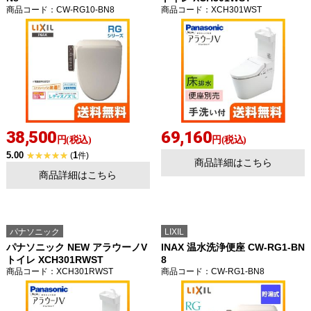
商品コード
：CW-RG10-BN8
商品コード
：XCH301WST
38,500
69,160
円(税込)
円(税込)
5.00
1
(
件)
商品詳細はこちら
商品詳細はこちら
パナソニック
LIXIL
パナソニック NEW アラウーノV
INAX 温水洗浄便座 CW-RG1-BN
トイレ XCH301RWST
8
商品コード
：XCH301RWST
商品コード
：CW-RG1-BN8