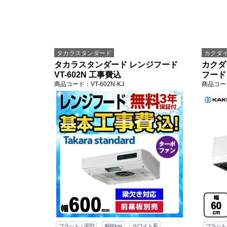
タカラスタンダード
カクダ
タカラスタンダード レンジフード
カクダ
VT-602N 工事費込
フード 
商品コード
：VT-602N-KJ
商品コー
フラット・平型
幅60cm
ホワイト系
フラット