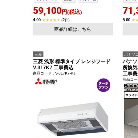
59,100
71,
円(税込)
4.00
2
5.00
(
件)
商品詳細はこちら
三菱
パナソ
三菱 浅形 標準タイプ レンジフード
パナソ
V-317K7 工事費込
所換気専
商品コード
：V-317K7-KJ
工事費
商品コー