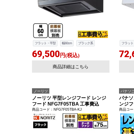
フラット・平型
幅60cm
ブラック系
フラット
69,500
72,
円(税込)
商品詳細はこちら
ノーリツ
パナソ
ノーリツ 平型レンジフード レンジ
パナソ
フード NFG7F05TBA 工事費込
ンジフー
商品コード
：NFG7F05TBA-KJ
商品コー