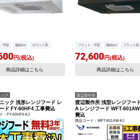
・平型
幅60cm
ホワイト系
フラット・平型
幅60cm
ブラック系
600
72,600
円(税込)
円(税込)
商品詳細はこちら
商品詳細はこちら
ニック
渡辺製作所
ニック 浅形レンジフード レ
渡辺製作所 浅型レンジフード 
ド FY-60HF4 工事費込
A レンジフード WFT-601A
ド
：FY-60HF4-KJ
費込
商品コード
：WFT-601AW-KJ