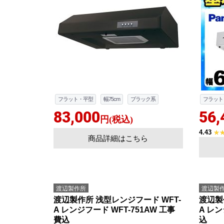
フラット・平型
幅75cm
ブラック系
フラット
83,000
56,
円(税込)
4.43
商品詳細はこちら
渡辺製作所
渡辺製
渡辺製作所 浅型レンジフード WFT-
渡辺製
A レンジフード WFT-751AW 工事
A レン
費込
込