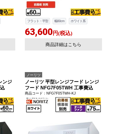
フラット・平型
幅60cm
ホワイト系
63,600
円(税込)
商品詳細はこちら
ノーリツ
レンジ
ノーリツ 平型レンジフード レンジ
費込
フード NFG7F05TWH 工事費込
商品コード
：NFG7F05TWH-KJ