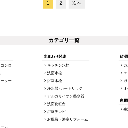
1
2
次へ
カテゴリ一覧
水まわり関連
給湯
スコンロ
キッチン水栓
ガ
機
洗面水栓
エ
ヒーター
浴室水栓
ガ
浄水器･カートリッジ
オ
アルカリイオン整水器
家電
洗面化粧台
生
浴室テレビ
お風呂・浴室リフォーム
ォーム