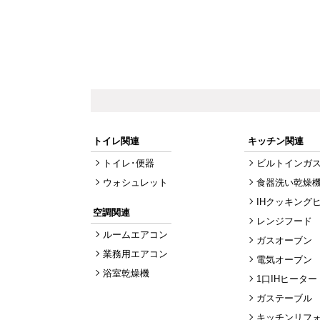
トイレ関連
キッチン関連
トイレ･便器
ビルトインガ
ウォシュレット
食器洗い乾燥
IHクッキング
空調関連
レンジフード
ルームエアコン
ガスオーブン
業務用エアコン
電気オーブン
浴室乾燥機
1口IHヒーター
ガステーブル
キッチンリフ