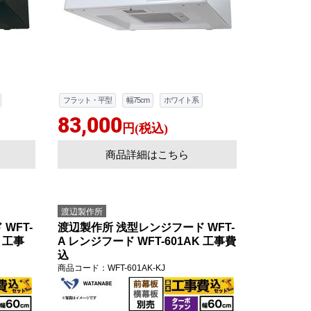
フラット・平型
幅75cm
ホワイト系
83,000
円(税込)
商品詳細はこちら
渡辺製作所
WFT-
渡辺製作所 浅型レンジフード WFT-
W 工事
A レンジフード WFT-601AK 工事費
込
商品コード
：WFT-601AK-KJ