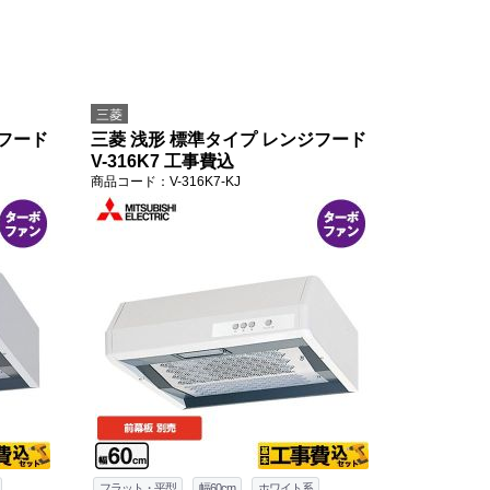
三菱
ジフード
三菱 浅形 標準タイプ レンジフード
V-316K7 工事費込
商品コード
：V-316K7-KJ
フラット・平型
幅60cm
ホワイト系