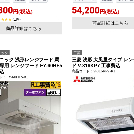
300
54,200
円(税込)
円(税込)
1
(
件)
商品詳細はこちら
商品詳細はこちら
ニック
三菱
ニック 浅形レンジフード 局
三菱 浅形 大風量タイプ レ
用 レンジフード FY-60HF5
ド V-316KP7 工事費込
込
商品コード
：V-316KP7-KJ
ド
：FY-60HF5-KJ