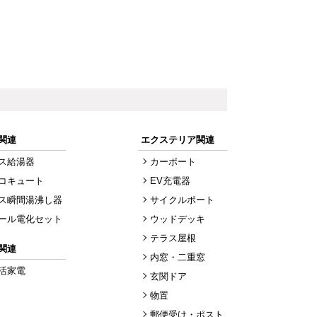
関連
エクステリア関連
ス給湯器
カーポート
コキュート
EV充電器
ス瞬間湯沸し器
サイクルポート
ール電化セット
ウッドデッキ
テラス屋根
関連
内窓・二重窓
活家電
玄関ドア
物置
郵便受け・ポスト