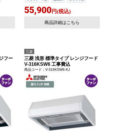
55,900
円(税込)
商品詳細はこちら
三菱
ンジフー
三菱 浅形 標準タイプ レンジフード
V-316KSW6 工事費込
商品コード
：V-316KSW6-KJ