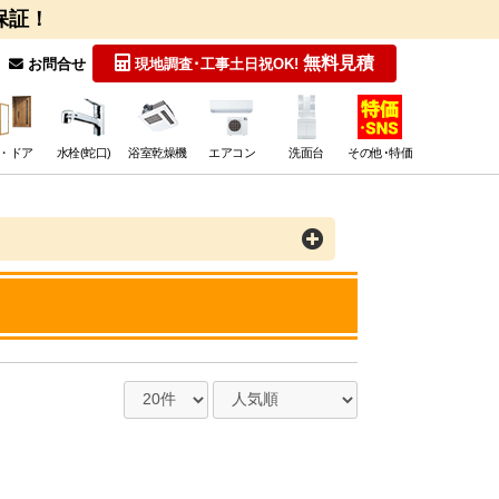
保証！
無料見積
お問合せ
現地調査･工事
土日祝OK!
・ドア
水栓(蛇口)
浴室乾燥機
エアコン
洗面台
その他･特価