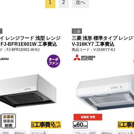
1
2
次へ
イ
三菱
イ レンジフード 浅型 レンジ
三菱 浅形 標準タイプ レン
FJ-BFR1E601W 工事費込
V-316KY7 工事費込
ド
：FJ-BFR1E601-W-KJ
商品コード
：V-316KY7-KJ
・平型
幅60cm
ホワイト系
フラット・平型
幅60cm
ホワイト系