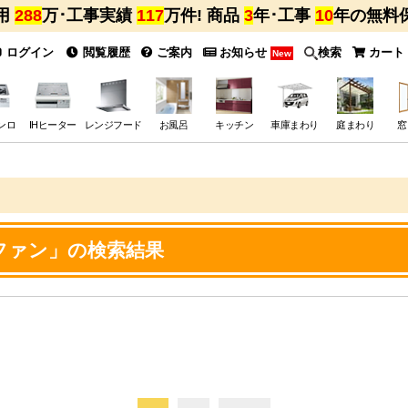
用
288
万･工事実績
117
万件! 商品
3
年･工事
10
年の無料
ログイン
閲覧履歴
ご案内
お知らせ
検索
カート
New
ンロ
IHヒーター
レンジフード
お風呂
キッチン
車庫まわり
庭まわり
窓
ファン」の検索結果