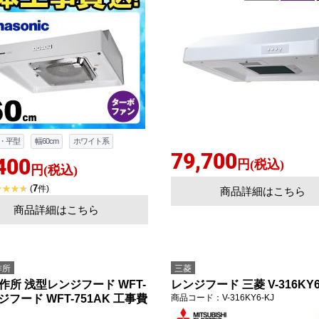
お買い物を続ける
カートへ進む
・平型
幅60cm
ホワイト系
79,700
400
円(税込)
円(税込)
7
(
件)
商品詳細はこちら
商品詳細はこちら
作所
三菱
作所 浅型レンジフード WFT-
レンジフード 三菱 V-316KY6
ジフード WFT-751AK 工事費
商品コード
：V-316KY6-KJ