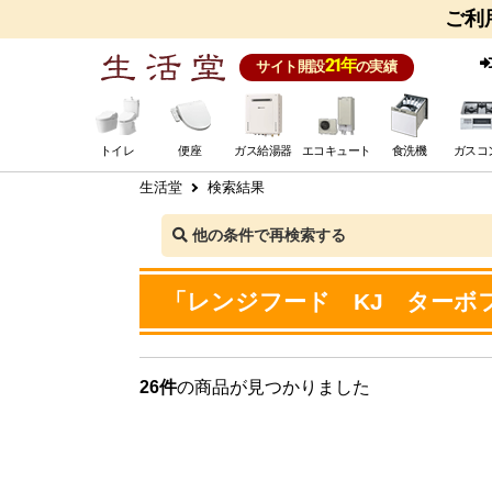
ご利
21年
サイト開設
の実績
トイレ
便座
ガス給湯器
エコキュート
食洗機
ガスコ
生活堂
検索結果
他の条件で再検索する
「レンジフード KJ ターボ
26件
の商品が見つかりました