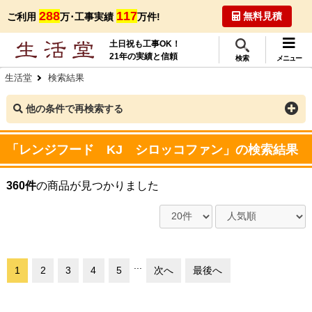
288
117
無料見積
ご利用
万･工事実績
万件!
土日祝も工事OK！
21年の実績と信頼
検索
メニュー
生活堂
検索結果
他の条件で再検索する
「レンジフード KJ シロッコファン」の検索結果
360件
の商品が見つかりました
...
1
2
3
4
5
次へ
最後へ