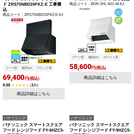
ド ZRS75NBD20FKZ-E 工事費
商品コード
：BDR-3HL-601-W-KJ
込
商品コード
：ZRS75NBD20FKZ-E-KJ
ブーツ型
幅60cm
ホワイト系
58,600
円(税込)
ブーツ型
幅75cm
ブラック系
69,400
商品詳細はこちら
円(税込)
4.00
1
(
件)
商品詳細はこちら
パナソニック
パナソニック
パナソニック スマートスクエア
パナソニック スマートスクエア
フード レンジフード FY-6HZC5-
フード レンジフード FY-9HZC5-