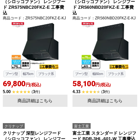
（シロッコファン） レンジフー
（シロッコファン） レンジフー
ド ZRS75NBC20FKZ-E 工事費
ド ZRS60NBD20FKZ-E 工事費
込
込
商品コード
：ZRS75NBC20FKZ-E-KJ
商品コード
：ZRS60NBD20FKZ-E-KJ
ブーツ型
幅75cm
ブラック系
ブーツ型
幅60cm
ブラック系
69,800
58,100
円(税込)
円(税込)
5.00
3
4.33
3
(
件)
(
件)
商品詳細はこちら
商品詳細はこちら
クリナップ
富士工業
クリナップ 深型レンジフード
富士工業 スタンダード レンジフ
（シロッコファン） レンジフー
ード BDR-3HL-601-W 工事費込