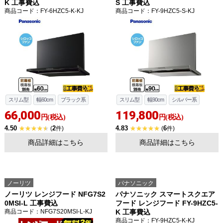
K 工事費込
S 工事費込
商品コード
：FY-6HZC5-K-KJ
商品コード
：FY-9HZC5-S-KJ
お買い物を続ける
カートへ進む
スリム型
幅60cm
ブラック系
スリム型
幅90cm
シルバー系
66,000
119,800
円(税込)
円(税込)
4.50
2
4.83
6
(
件)
(
件)
商品詳細はこちら
商品詳細はこちら
ノーリツ
パナソニック
ノーリツ レンジフード NFG7S2
パナソニック スマートスクエア
0MSI-L 工事費込
フード レンジフード FY-9HZC5-
商品コード
：NFG7S20MSI-L-KJ
K 工事費込
商品コード
：FY-9HZC5-K-KJ