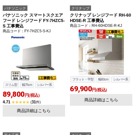
パナソニック
クリナップ
パナソニック スマートスクエア
クリナップ レンジフード RH-60
フード レンジフード FY-7HZC5-
HDSE-R 工事費込
S 工事費込
商品コード
：RH-60HDSE-R-KJ
商品コード
：FY-7HZC5-S-KJ
フラット・平型
幅60cm
シルバー系
スリム型
幅75cm
シルバー系
69,900
円(税込)
89,800
円(税込)
商品詳細はこちら
4.71
31
(
件)
商品詳細はこちら