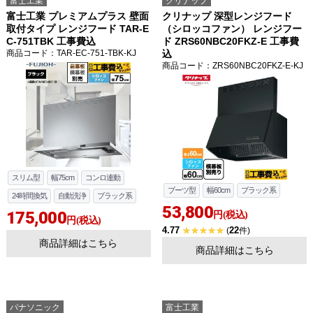
富士工業
クリナップ
富士工業 プレミアムプラス 壁面
クリナップ 深型レンジフード
取付タイプ レンジフード TAR-E
（シロッコファン） レンジフー
C-751TBK 工事費込
ド ZRS60NBC20FKZ-E 工事費
商品コード
：TAR-EC-751-TBK-KJ
込
商品コード
：ZRS60NBC20FKZ-E-KJ
スリム型
幅75cm
コンロ連動
ブーツ型
幅60cm
ブラック系
24時間換気
自動洗浄
ブラック系
53,800
175,000
円(税込)
円(税込)
4.77
22
(
件)
商品詳細はこちら
商品詳細はこちら
パナソニック
富士工業