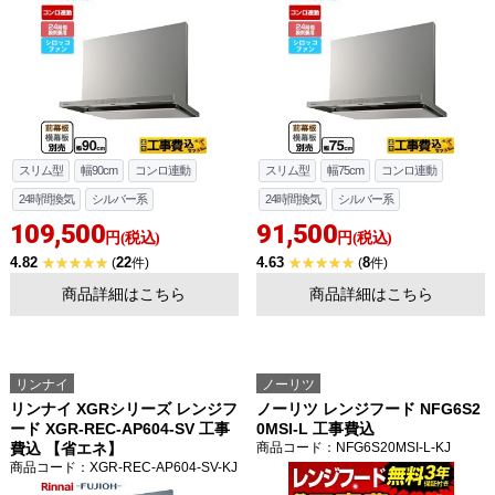
スリム型
幅90cm
コンロ連動
スリム型
幅75cm
コンロ連動
24時間換気
シルバー系
24時間換気
シルバー系
109,500
91,500
円(税込)
円(税込)
4.82
22
4.63
8
(
件)
(
件)
商品詳細はこちら
商品詳細はこちら
リンナイ
ノーリツ
リンナイ XGRシリーズ レンジフ
ノーリツ レンジフード NFG6S2
ード XGR-REC-AP604-SV 工事
0MSI-L 工事費込
費込 【省エネ】
商品コード
：NFG6S20MSI-L-KJ
商品コード
：XGR-REC-AP604-SV-KJ