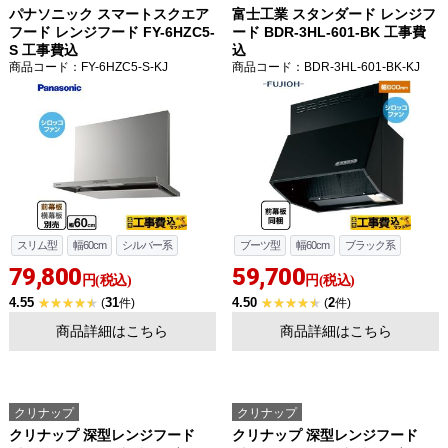
パナソニック スマートスクエア
富士工業 スタンダード レンジフ
フード レンジフード FY-6HZC5-
ード BDR-3HL-601-BK 工事費
S 工事費込
込
商品コード
：FY-6HZC5-S-KJ
商品コード
：BDR-3HL-601-BK-KJ
スリム型
幅60cm
シルバー系
ブーツ型
幅60cm
ブラック系
79,800
59,700
円(税込)
円(税込)
4.55
31
4.50
2
(
件)
(
件)
商品詳細はこちら
商品詳細はこちら
クリナップ
クリナップ
クリナップ 深型レンジフード
クリナップ 深型レンジフード