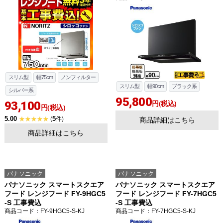
スリム型
幅75cm
ノンフィルター
スリム型
幅90cm
ブラック系
シルバー系
95,800
93,100
円(税込)
円(税込)
5.00
5
(
件)
商品詳細はこちら
商品詳細はこちら
パナソニック
パナソニック
パナソニック スマートスクエア
パナソニック スマートスクエア
フード レンジフード FY-9HGC5
フード レンジフード FY-7HGC5
-S 工事費込
-S 工事費込
商品コード
：FY-9HGC5-S-KJ
商品コード
：FY-7HGC5-S-KJ