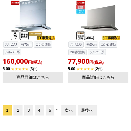
スリム型
幅75cm
コンロ連動
スリム型
幅60cm
コンロ連動
シルバー系
24時間換気
シルバー系
160,000
77,900
円(税込)
円(税込)
5.00
3
5.00
2
(
件)
(
件)
商品詳細はこちら
商品詳細はこちら
...
1
2
3
4
5
次へ
最後へ