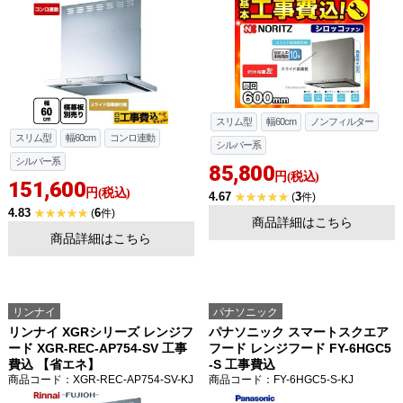
スリム型
幅60cm
ノンフィルター
スリム型
幅60cm
コンロ連動
シルバー系
シルバー系
85,800
円(税込)
151,600
円(税込)
4.67
3
(
件)
4.83
6
(
件)
商品詳細はこちら
商品詳細はこちら
リンナイ
パナソニック
リンナイ XGRシリーズ レンジフ
パナソニック スマートスクエア
ード XGR-REC-AP754-SV 工事
フード レンジフード FY-6HGC5
費込 【省エネ】
-S 工事費込
商品コード
：XGR-REC-AP754-SV-KJ
商品コード
：FY-6HGC5-S-KJ