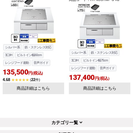
シルバー系
鉄・ステンレス対応
シルバー系
鉄・ステンレス対応
3口IH
ビルトイン幅60cm
3口IH
ビルトイン幅75cm
レンジフード連動
音声ガイド
レンジフード連動
音声ガイド
135,500
円(税込)
137,400
円(税込)
4.68
22
(
件)
商品詳細はこちら
商品詳細はこちら
お買い物を続ける
カートへ進む
カテゴリ一覧