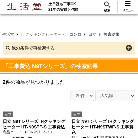
土日祝も工事OK！
288
117
無料見積
ご利用
万･工事実績
万件!
21年の実績と信頼
検索
メニュー
生活堂
IHクッキングヒーター・IHコンロ
日立
検索結果
他の条件で再検索する
「工事費込 N9Tシリーズ」の検索結果
2件
の商品が見つかりました
日立
日立
日立 N9Tシリーズ IHクッキング
日立 N9Tシリーズ IHクッキング
ヒーター HT-N9STF-S 工事費込
ヒーター HT-N9STWF-S 工事費
商品コード
：HT-N9STF-S-KJ
込
商品コード
：HT-N9STWF-S-KJ