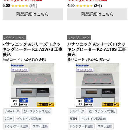
5.00
2
4.50
2
(
件)
(
件)
商品詳細はこちら
商品詳細はこちら
パナソニック
パナソニック
パナソニック Aシリーズ IHクッ
パナソニック Aシリーズ IHクッ
キングヒーター KZ-A1W7S 工事
キングヒーター KZ-A1T6S 工事
費込
費込
商品コード
：KZ-A1W7S-KJ
商品コード
：KZ-A1T6S-KJ
シルバー系
鉄・ステンレス対応
シルバー系
鉄・ステンレス対応
2口IH
ビルトイン幅75cm
3口IH
ビルトイン幅60cm
レンジフード連動
スマホ連動
レンジフード連動
スマホ連動