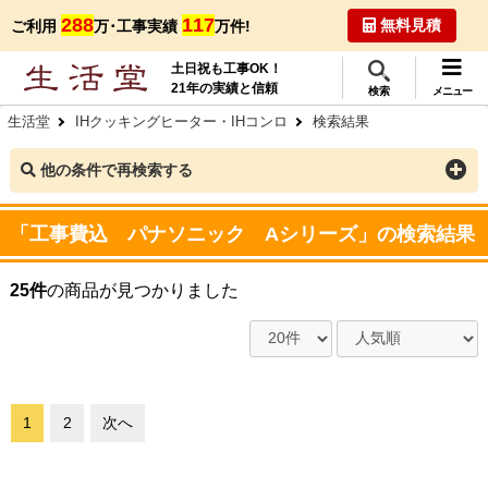
288
117
無料見積
ご利用
万･工事実績
万件!
土日祝も工事OK！
21年の実績と信頼
検索
メニュー
生活堂
IHクッキングヒーター・IHコンロ
検索結果
他の条件で再検索する
「工事費込 パナソニック Aシリーズ」の検索結果
25件
の商品が見つかりました
1
2
次へ