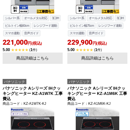
シルバー系
オールメタル対応
3口IH
シルバー系
オールメタル対応
3口IH
ビルトイン幅60cm
レンジフード連動
ビルトイン幅75cm
レンジフード連動
スマホ連動
音声ガイド
スマホ連動
音声ガイド
221,000
229,900
円(税込)
円(税込)
5.00
1
5.00
1
(
件)
(
件)
商品詳細はこちら
商品詳細はこちら
パナソニック
パナソニック
パナソニック Aシリーズ IHクッ
パナソニック Aシリーズ IHクッ
キングヒーター KZ-A1W7K 工事
キングヒーター KZ-A1M6K 工事
費込
費込
商品コード
：KZ-A1W7K-KJ
商品コード
：KZ-A1M6K-KJ