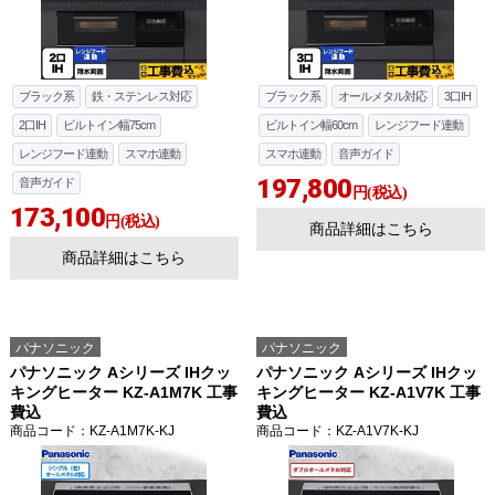
ブラック系
鉄・ステンレス対応
ブラック系
オールメタル対応
3口IH
2口IH
ビルトイン幅75cm
ビルトイン幅60cm
レンジフード連動
レンジフード連動
スマホ連動
スマホ連動
音声ガイド
197,800
音声ガイド
円(税込)
173,100
円(税込)
商品詳細はこちら
商品詳細はこちら
パナソニック
パナソニック
パナソニック Aシリーズ IHクッ
パナソニック Aシリーズ IHクッ
キングヒーター KZ-A1M7K 工事
キングヒーター KZ-A1V7K 工事
費込
費込
商品コード
：KZ-A1M7K-KJ
商品コード
：KZ-A1V7K-KJ