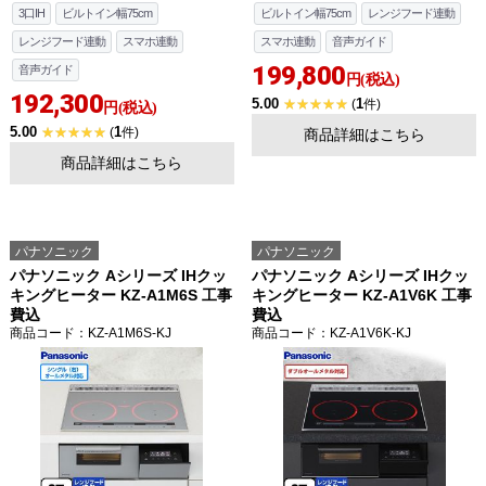
3口IH
ビルトイン幅75cm
ビルトイン幅75cm
レンジフード連動
レンジフード連動
スマホ連動
スマホ連動
音声ガイド
199,800
音声ガイド
円(税込)
192,300
5.00
1
(
件)
円(税込)
5.00
1
(
件)
商品詳細はこちら
商品詳細はこちら
パナソニック
パナソニック
パナソニック Aシリーズ IHクッ
パナソニック Aシリーズ IHクッ
キングヒーター KZ-A1M6S 工事
キングヒーター KZ-A1V6K 工事
費込
費込
商品コード
：KZ-A1M6S-KJ
商品コード
：KZ-A1V6K-KJ