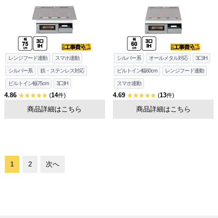
レンジフード連動
スマホ連動
シルバー系
オールメタル対応
3口IH
シルバー系
鉄・ステンレス対応
ビルトイン幅60cm
レンジフード連動
ビルトイン幅75cm
3口IH
スマホ連動
4.86
14
4.69
13
(
件)
(
件)
商品詳細はこちら
商品詳細はこちら
1
2
次へ