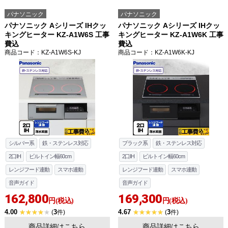
パナソニック
パナソニック
パナソニック Aシリーズ IHクッ
パナソニック Aシリーズ IHクッ
キングヒーター KZ-A1W6S 工事
キングヒーター KZ-A1W6K 工事
費込
費込
商品コード
：KZ-A1W6S-KJ
商品コード
：KZ-A1W6K-KJ
シルバー系
鉄・ステンレス対応
ブラック系
鉄・ステンレス対応
2口IH
ビルトイン幅60cm
2口IH
ビルトイン幅60cm
レンジフード連動
スマホ連動
レンジフード連動
スマホ連動
音声ガイド
音声ガイド
162,800
169,300
円(税込)
円(税込)
4.00
3
4.67
3
(
件)
(
件)
商品詳細はこちら
商品詳細はこちら