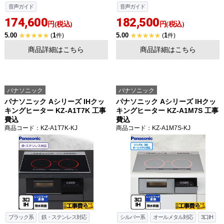
音声ガイド
音声ガイド
174,600
182,500
円(税込)
円(税込)
5.00
1
5.00
1
(
件)
(
件)
商品詳細はこちら
商品詳細はこちら
パナソニック
パナソニック
パナソニック Aシリーズ IHクッ
パナソニック Aシリーズ IHクッ
キングヒーター KZ-A1T7K 工事
キングヒーター KZ-A1M7S 工事
費込
費込
商品コード
：KZ-A1T7K-KJ
商品コード
：KZ-A1M7S-KJ
ブラック系
鉄・ステンレス対応
シルバー系
オールメタル対応
3口IH