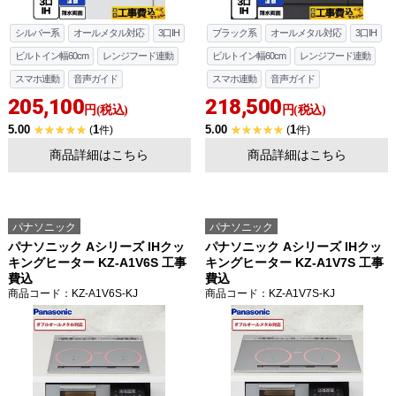
シルバー系
オールメタル対応
3口IH
ブラック系
オールメタル対応
3口IH
ビルトイン幅60cm
レンジフード連動
ビルトイン幅60cm
レンジフード連動
スマホ連動
音声ガイド
スマホ連動
音声ガイド
205,100
218,500
円(税込)
円(税込)
5.00
1
5.00
1
(
件)
(
件)
商品詳細はこちら
商品詳細はこちら
パナソニック
パナソニック
パナソニック Aシリーズ IHクッ
パナソニック Aシリーズ IHクッ
キングヒーター KZ-A1V6S 工事
キングヒーター KZ-A1V7S 工事
費込
費込
商品コード
：KZ-A1V6S-KJ
商品コード
：KZ-A1V7S-KJ
お買い物を続ける
カートへ進む