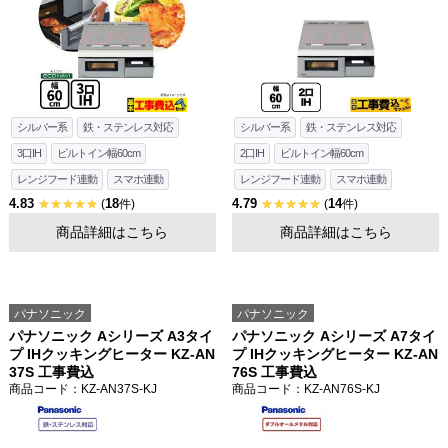
シルバー系
鉄・ステンレス対応
シルバー系
鉄・ステンレス対応
3口IH
ビルトイン幅60cm
2口IH
ビルトイン幅60cm
レンジフード連動
スマホ連動
レンジフード連動
スマホ連動
4.83
18
4.79
14
(
件)
(
件)
商品詳細はこちら
商品詳細はこちら
パナソニック
パナソニック
パナソニック Aシリーズ A3タイ
パナソニック Aシリーズ A7タイ
プ IHクッキングヒーター KZ-AN
プ IHクッキングヒーター KZ-AN
37S 工事費込
76S 工事費込
商品コード
：KZ-AN37S-KJ
商品コード
：KZ-AN76S-KJ