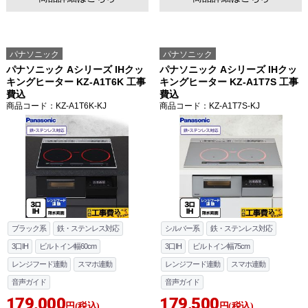
パナソニック
パナソニック
パナソニック Aシリーズ IHクッ
パナソニック Aシリーズ IHクッ
キングヒーター KZ-A1T6K 工事
キングヒーター KZ-A1T7S 工事
費込
費込
商品コード
：KZ-A1T6K-KJ
商品コード
：KZ-A1T7S-KJ
ブラック系
鉄・ステンレス対応
シルバー系
鉄・ステンレス対応
3口IH
ビルトイン幅60cm
3口IH
ビルトイン幅75cm
レンジフード連動
スマホ連動
レンジフード連動
スマホ連動
音声ガイド
音声ガイド
179,000
179,500
円(税込)
円(税込)