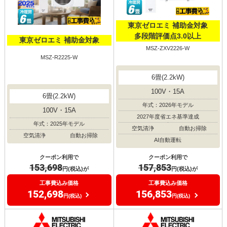
東京ゼロエミ 補助金対象
多段階評価点3.0以上
東京ゼロエミ 補助金対象
MSZ-ZXV2226-W
MSZ-R2225-W
6畳(2.2kW)
100V・15A
6畳(2.2kW)
年式：2026年モデル
100V・15A
2027年度省エネ基準達成
年式：2025年モデル
空気清浄
自動お掃除
空気清浄
自動お掃除
AI自動運転
クーポン利用で
クーポン利用で
153,698
157,853
円(税込)が
円(税込)が
工事費込み価格
工事費込み価格
152,698
156,853
円(税込)
円(税込)