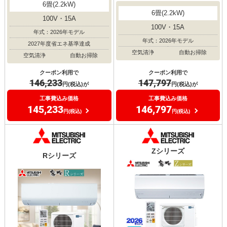
6畳(2.2kW)
6畳(2.2kW)
100V・15A
100V・15A
年式：2026年モデル
年式：2026年モデル
2027年度省エネ基準達成
空気清浄
自動お掃除
空気清浄
自動お掃除
クーポン利用で
クーポン利用で
147,797
146,233
円(税込)が
円(税込)が
工事費込み価格
工事費込み価格
146,797
145,233
円(税込)
円(税込)
Zシリーズ
Rシリーズ