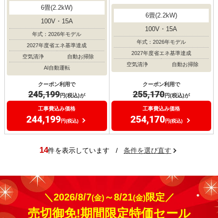
6畳(2.2kW)
6畳(2.2kW)
100V・15A
100V・15A
年式：2026年モデル
年式：2026年モデル
2027年度省エネ基準達成
2027年度省エネ基準達成
空気清浄
自動お掃除
空気清浄
自動お掃除
AI自動運転
クーポン利用で
クーポン利用で
245,199
255,170
円(税込)が
円(税込)が
工事費込み価格
工事費込み価格
244,199
254,170
円(税込)
円(税込)
14
件を表示しています
/
条件を選び直す
＼2026/8/7
～8/21
限定／
(金)
(金)
売切御免!期間限定特価セール