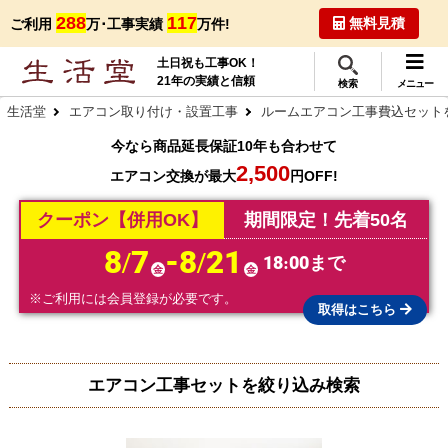
288
117
無料見積
ご利用
万･工事実績
万件!
土日祝も工事OK！
21年の実績と信頼
検索
メニュー
生活堂
エアコン取り付け・設置工事
ルームエアコン工事費込セット
今なら商品延長保証10年も合わせて
2,500
エアコン交換が最大
円OFF!
クーポン【併用OK】
期間限定！先着50名
8/7
-8/21
18:00まで
金
金
※ご利用には会員登録が必要です。
取得はこちら
エアコン工事セットを絞り込み検索