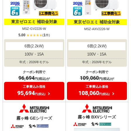
東京ゼロエミ 補助金対象
東京ゼロエミ 補助金対象
MSZ-GV2226-W
MSZ-AXV2226-W
5.00
1
(
件)
6畳(2.2kW)
6畳(2.2kW)
100V・15A
100V・15A
年式：2026年モデル
年式：2026年モデル
クーポン利用で
クーポン利用で
109,060
96,694
円(税込)が
円(税込)が
工事費込み価格
工事費込み価格
108,060
95,694
円(税込)
円(税込)
霧ヶ峰 BXVシリーズ
霧ヶ峰 GEシリーズ