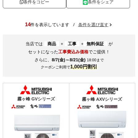
条件をコピー
条件をシェア
14
件を表示しています
/
条件を選び直す
当店では
商品
+
工事
+
無料保証
が
セットになった
工事費込み価格
でご提供！
さらに、
8/7(金)～8/21(金)
18:00まで
1,000円割引
クーポンご利用で
霧ヶ峰 GVシリーズ
霧ヶ峰 AXVシリーズ