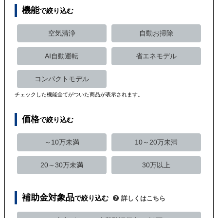
機能
で絞り込む
空気清浄
自動お掃除
AI自動運転
省エネモデル
コンパクトモデル
チェックした機能全てがついた商品が表示されます。
価格
で絞り込む
～10万未満
10～20万未満
20～30万未満
30万以上
補助金対象品
で絞り込む
詳しくはこちら