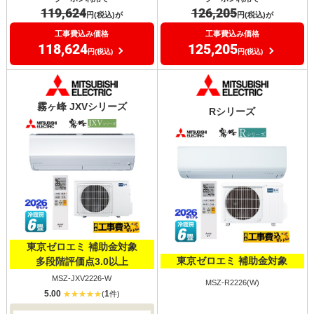
126,205
119,624
円(税込)が
円(税込)が
工事費込み価格
工事費込み価格
125,205
118,624
円(税込)
円(税込)
霧ヶ峰 JXVシリーズ
Rシリーズ
東京ゼロエミ 補助金対象
東京ゼロエミ 補助金対象
多段階評価点3.0以上
MSZ-JXV2226-W
MSZ-R2226(W)
5.00
1
(
件)