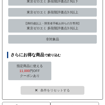
東京ゼロエミ
多段階評価点2.9以下
東京ゼロエミ
多段階評価点3.0以上
【満65歳以上・障害者手帳お持ちの方専用】
東京ゼロエミ 多段階評価点3.0以上
非対象品
さらにお得な商品
で絞り込む
指定商品に使える
11,000
円OFF
クーポンあり
条件をリセットする