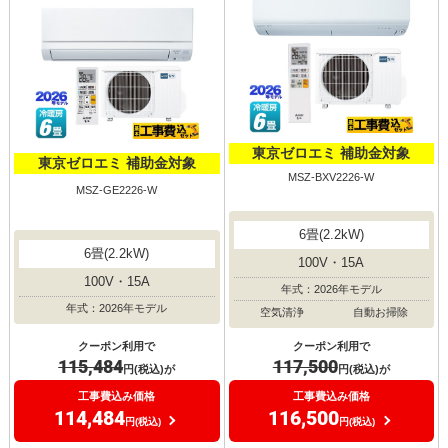
東京ゼロエミ 補助金対象
東京ゼロエミ 補助金対象
MSZ-BXV2226-W
MSZ-GE2226-W
6畳(2.2kW)
6畳(2.2kW)
100V・15A
100V・15A
年式：2026年モデル
年式：2026年モデル
空気清浄
自動お掃除
クーポン利用で
クーポン利用で
115,484
117,500
円(税込)が
円(税込)が
工事費込み価格
工事費込み価格
114,484
116,500
円(税込)
円(税込)