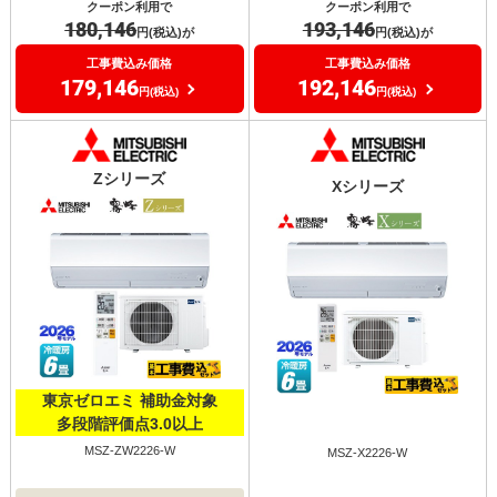
クーポン利用で
クーポン利用で
180,146
193,146
円(税込)が
円(税込)が
工事費込み価格
工事費込み価格
179,146
192,146
円(税込)
円(税込)
Zシリーズ
Xシリーズ
東京ゼロエミ 補助金対象
多段階評価点3.0以上
MSZ-ZW2226-W
MSZ-X2226-W