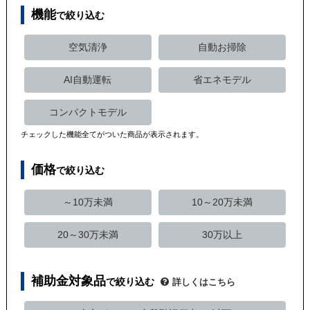
機能
で絞り込む
空気清浄
自動お掃除
AI自動運転
省エネモデル
コンパクトモデル
チェックした機能全てがついた商品が表示されます。
価格
で絞り込む
～10万未満
10～20万未満
20～30万未満
30万以上
補助金対象品
で絞り込む
詳しくはこちら