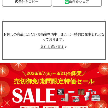
条件をコピー
条件をシェア
お探しの商品はただいま掲載準備中、または一時的に在庫切れとな
っております。
条件を選び直す
＼2026/8/7
～8/21
限定／
(金)
(金)
売切御免!期間限定特価セール