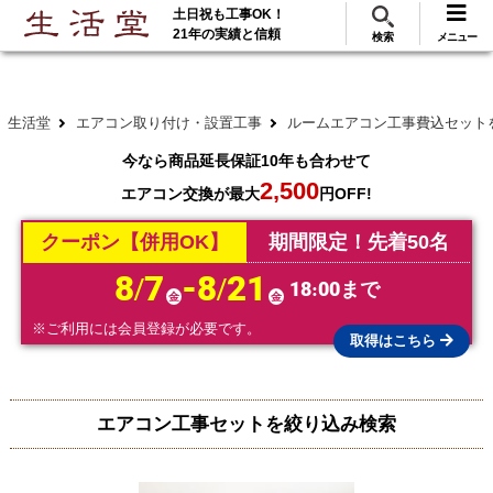
土日祝も工事OK！
288
117
無料見積
ご利用
万･工事実績
万件!
21年の実績と信頼
検索
メニュー
生活堂
エアコン取り付け・設置工事
ルームエアコン工事費込セット
今なら商品延長保証10年も合わせて
2,500
エアコン交換が最大
円OFF!
クーポン【併用OK】
期間限定！先着50名
8/7
-8/21
18:00まで
金
金
※ご利用には会員登録が必要です。
取得はこちら
エアコン工事セットを絞り込み検索