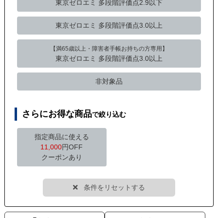
東京ゼロエミ
多段階評価点2.9以下
東京ゼロエミ
多段階評価点3.0以上
【満65歳以上・障害者手帳お持ちの方専用】
東京ゼロエミ 多段階評価点3.0以上
非対象品
さらにお得な商品
で絞り込む
指定商品に使える
11,000
円OFF
クーポンあり
条件をリセットする